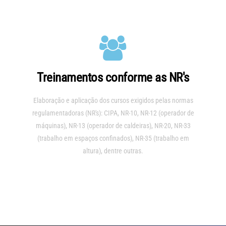
Treinamentos conforme as NR's
Elaboração e aplicação dos cursos exigidos pelas normas
regulamentadoras (NR's): CIPA, NR-10, NR-12 (operador de
máquinas), NR-13 (operador de caldeiras), NR-20, NR-33
(trabalho em espaços confinados), NR-35 (trabalho em
altura), dentre outras.