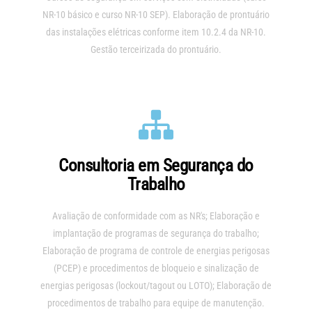
NR-10 básico e curso NR-10 SEP). Elaboração de prontuário
das instalações elétricas conforme item 10.2.4 da NR-10.
Gestão terceirizada do prontuário.
Consultoria em Segurança do
Trabalho
Avaliação de conformidade com as NR's; Elaboração e
implantação de programas de segurança do trabalho;
Elaboração de programa de controle de energias perigosas
(PCEP) e procedimentos de bloqueio e sinalização de
energias perigosas (lockout/tagout ou LOTO); Elaboração de
procedimentos de trabalho para equipe de manutenção.