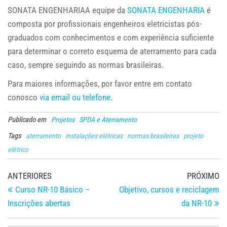
SONATA ENGENHARIAA equipe da
SONATA ENGENHARIA
é
composta por profissionais engenheiros eletricistas pós-
graduados com conhecimentos e com experiência suficiente
para determinar o correto esquema de aterramento para cada
caso, sempre seguindo as normas brasileiras.
Para maiores informações, por favor entre em contato
conosco
via email ou telefone
.
Publicado em
Projetos
SPDA e Aterramento
Tags
aterramento
instalações elétricas
normas brasileiras
projeto
elétrico
Navegação
Post
Pr
ANTERIORES
PRÓXIMO
anterior
po
Curso NR-10 Básico –
Objetivo, cursos e reciclagem
de
Inscrições abertas
da NR-10
Post