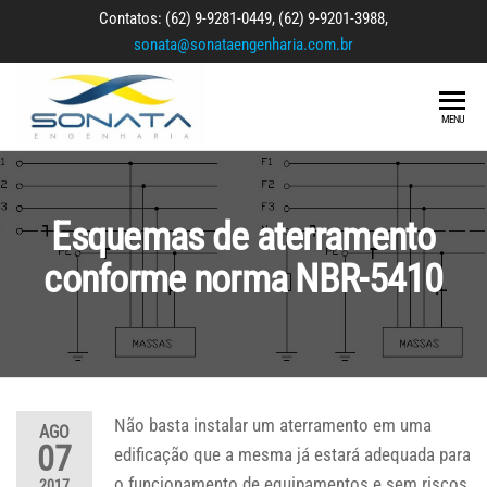
Skip
Contatos: (62) 9-9281-0449, (62) 9-9201-3988,
to
sonata@sonataengenharia.com.br
the
content
Sonata
Engenharia
MENU
Elétrica e
Engenharia
Segurança
do
Trabalho
Esquemas de aterramento
conforme norma NBR-5410
Não basta instalar um aterramento em uma
AGO
07
edificação que a mesma já estará adequada para
o funcionamento de equipamentos e sem riscos
2017